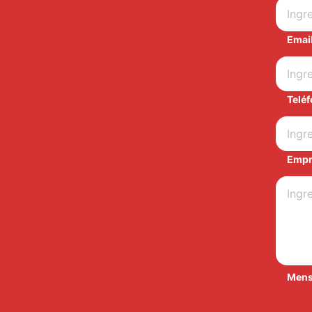
Emai
Telé
Empr
Mens