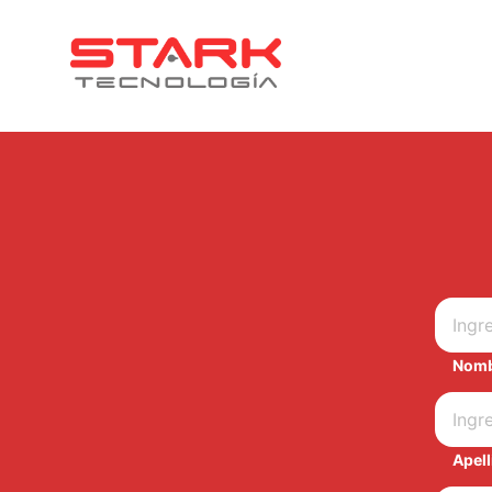
Nom
Apell