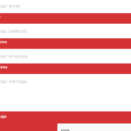
l
fono
esa
aje